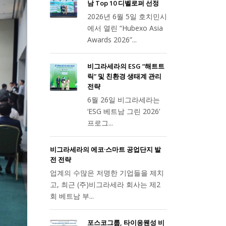
남 Top 10 디벨로퍼 선정
2026년 6월 5일 호치민시
에서 열린 “Hubexo Asia
Awards 2026”...
비그라세라의 ESG “해트트
릭” 및 친환경 생태계 관리
전략
6월 26일 비그라세라는
‘ESG 베트남 그린 2026’
프로그...
비그라세라의 에코·스마트 공업단지 발
전 전략
업계의 수많은 저명한 기업들을 제치
고, 최근 (주)비그라세라 회사는 제2
회 베트남 부...
포스코그룹, 타이응웬성 비