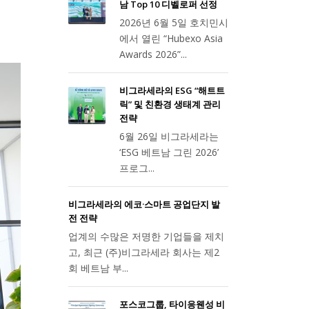
남 Top 10 디벨로퍼 선정
2026년 6월 5일 호치민시
에서 열린 “Hubexo Asia
Awards 2026”...
비그라세라의 ESG “해트트
릭” 및 친환경 생태계 관리
전략
6월 26일 비그라세라는
‘ESG 베트남 그린 2026’
프로그...
비그라세라의 에코·스마트 공업단지 발
전 전략
업계의 수많은 저명한 기업들을 제치
고, 최근 (주)비그라세라 회사는 제2
회 베트남 부...
포스코그룹, 타이응웬성 비