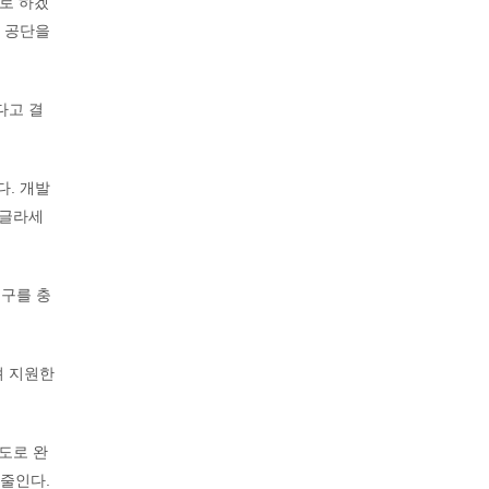
)로 하겠
의 공단을
다고 결
다. 개발
비글라세
요구를 충
려 지원한
환도로 완
 줄인다.