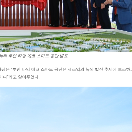
라세라 투언 타잉 에코 스마트 공단 발표
uấn사장은 “투언 타잉 에코 스마트 공단은 제조업의 녹색 발전 추세에 보조하
이다”라고 알여주었다.