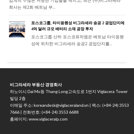
업계의 수많은 저명한 기업들을 제치고, 최근 (주)비그라세라
회사는 제2회 베트남 부...
포스코그룹, 타이응웬성 비그라세라 송공 2 공업단지에
4억 달러 규모 배터리 소재 공장 투자
포스코그룹 산하 포스코퓨처엠은 베트남 타이응웬
성에 위치한 비그라세라 송공2 공업단지를...
비그라세라 부동산 경영회사
하노이시 Dai Mo동 Thang Long고속도로 1번지 Viglacera Tower
빌딩 2층
이메일 주소: koreandesk@viglaceraland.vn | 팩스: (+84-24) 3553
7666 | 전화번호: (+84-24) 3553 6688
홈페이지: www.viglaceraip.com