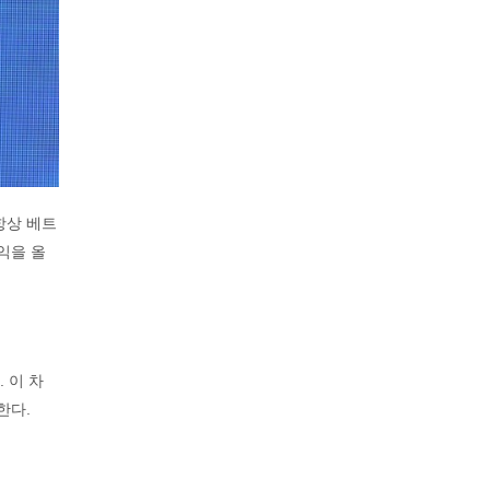
항상 베트
익을 올
 이 차
한다.