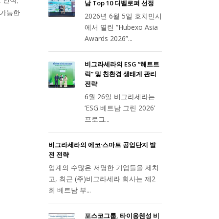
드 인식,
남 Top 10 디벨로퍼 선정
 가능한
2026년 6월 5일 호치민시
에서 열린 “Hubexo Asia
Awards 2026”...
비그라세라의 ESG “해트트
릭” 및 친환경 생태계 관리
전략
6월 26일 비그라세라는
‘ESG 베트남 그린 2026’
프로그...
비그라세라의 에코·스마트 공업단지 발
전 전략
업계의 수많은 저명한 기업들을 제치
고, 최근 (주)비그라세라 회사는 제2
회 베트남 부...
포스코그룹, 타이응웬성 비