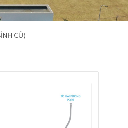
BÌNH CŨ)