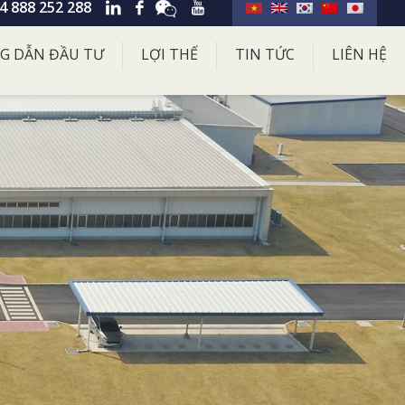
4 888 252 288
G DẪN ĐẦU TƯ
LỢI THẾ
TIN TỨC
LIÊN HỆ