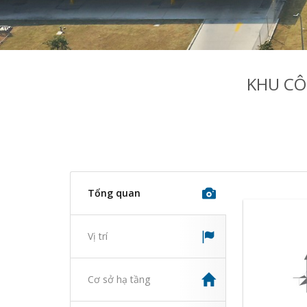
KHU CÔN
Tổng quan
Vị trí
Cơ sở hạ tầng