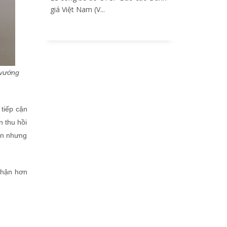
giá Việt Nam (V...
 vướng
tiếp cận
 thu hồi
iền nhưng
nhận hơn