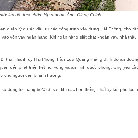
một km đã được thảm lớp atphan. Ảnh: Giang Chinh
an quản lý dự án đầu tư các công trình xây dựng Hải Phòng, cho rằ
c vào vốn vay ngân hàng. Khi ngân hàng siết chặt khoản vay, nhà thầ
3, Bí thư Thành ủy Hải Phòng Trần Lưu Quang khẳng định dự án đườn
 quan đến phát triển kết nối vùng và an ninh quốc phòng. Ông yêu cầ
 cư cho người dân bị ảnh hưởng.
 sử dụng từ tháng 6/2023, sau khi các bên thống nhất ký kết phụ lục