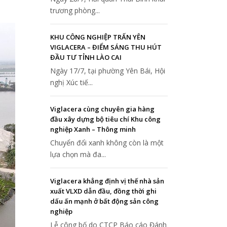
trương phòng...
KHU CÔNG NGHIỆP TRẤN YÊN
VIGLACERA – ĐIỂM SÁNG THU HÚT
ĐẦU TƯ TỈNH LÀO CAI
Ngày 17/7, tại phường Yên Bái, Hội
nghị Xúc tiế...
Viglacera cùng chuyên gia hàng
đầu xây dựng bộ tiêu chí Khu công
nghiệp Xanh – Thông minh
Chuyển đổi xanh không còn là một
lựa chọn mà đa...
Viglacera khẳng định vị thế nhà sản
xuất VLXD dẫn đầu, đồng thời ghi
dấu ấn mạnh ở bất động sản công
nghiệp
Lễ công bố do CTCP Báo cáo Đánh