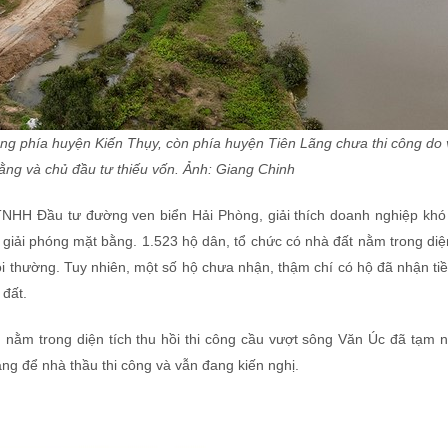
ông phía huyện Kiến Thụy, còn phía huyện Tiên Lãng chưa thi công do
ằng và chủ đầu tư thiếu vốn. Ảnh: Giang Chinh
HH Đầu tư đường ven biển Hải Phòng, giải thích doanh nghiệp khó 
iải phóng mặt bằng. 1.523 hộ dân, tổ chức có nhà đất nằm trong diện
ồi thường. Tuy nhiên, một số hộ chưa nhận, thậm chí có hộ đã nhận t
 đất.
g nằm trong diện tích thu hồi thi công cầu vượt sông Văn Úc đã tạm 
g để nhà thầu thi công và vẫn đang kiến nghị.