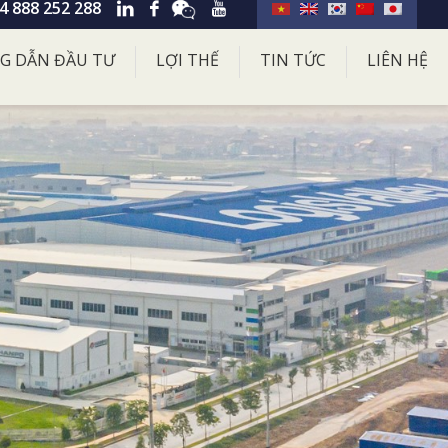
4 888 252 288
G DẪN ĐẦU TƯ
LỢI THẾ
TIN TỨC
LIÊN HỆ