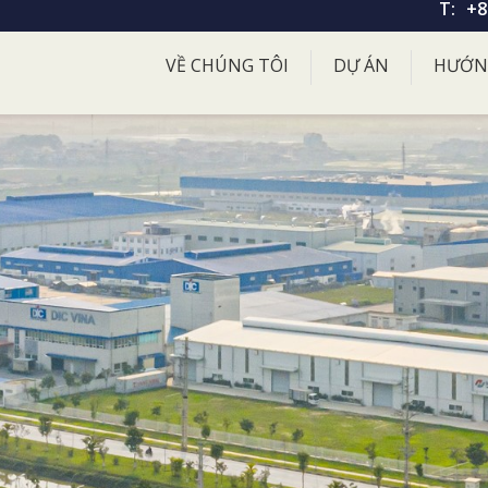
T:
+8
VỀ CHÚNG TÔI
DỰ ÁN
HƯỚN