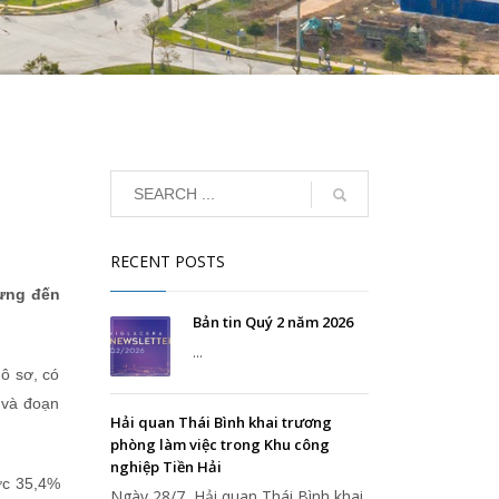
RECENT POSTS
hưng đến
Bản tin Quý 2 năm 2026
...
hô sơ, có
 và đoạn
Hải quan Thái Bình khai trương
phòng làm việc trong Khu công
nghiệp Tiền Hải
ợc 35,4%
Ngày 28/7, Hải quan Thái Bình khai