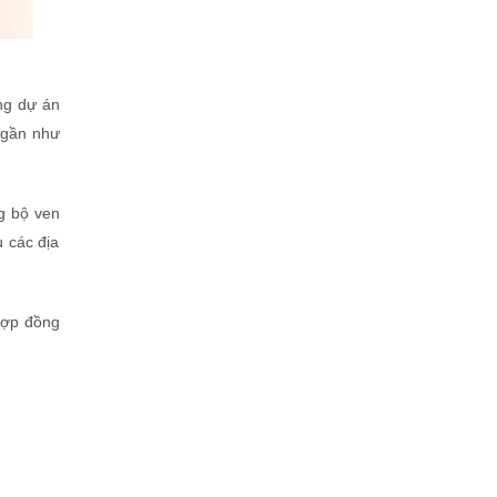
ng dự án
u gần như
g bộ ven
u các địa
 hợp đồng