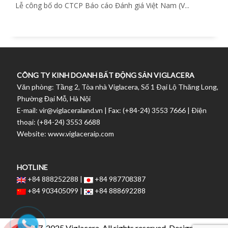
Lễ công bố do CTCP Báo cáo Đánh giá Việt Nam (V...
CÔNG TY KINH DOANH BẤT ĐỘNG SẢN VIGLACERA
Văn phòng: Tầng 2, Tòa nhà Viglacera, Số 1 Ðại Lộ Thăng Long,
Phường Đại Mỗ, Hà Nội
E-mail: vir@viglaceraland.vn | Fax: (+84-24) 3553 7666 | Ðiện
thoại: (+84-24) 3553 6688
Website: www.viglaceraip.com
HOTLINE
+84 888252288 |
+84 987708387
+84 903405099 |
+84 888692288
© 2017-2025 Viglacera. All rights reserved. Designed by