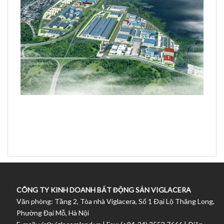
CÔNG TY KINH DOANH BẤT ĐỘNG SẢN VIGLACERA
Văn phòng: Tầng 2, Tòa nhà Viglacera, Số 1 Ðại Lộ Thăng Long,
Phường Đại Mỗ, Hà Nội