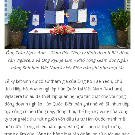
Ông Trần Ngọc Anh – Giám đốc Công ty Kinh doanh Bất động
sản Viglacera và Ông Ryu Je Eun – Phó Tổng Giám đốc Ngân
hàng Shinhan Việt Nam ký kết Biên bản ghi nhớ hợp tác
Lễ ký kết vinh dự có sự tham gia của Ông Ko Tae Yeon, Chủ
tịch Hiệp hội doanh nghiệp Hàn Quốc tại Việt Nam (Kocham).
Viglacera từ lâu đã thiết lập quan hệ hợp tác chặt chẽ với cộng
đồng doanh nghiệp Hàn Quốc. Biên bản ghi nhớ với Shinhan tiếp
tục củng cố nền tảng này, đồng thời, thể hiện kỳ vọng của công
ty trong việc thu hút nguồn vốn đầu tư từ Hàn Quốc mạnh mẽ
hơn nữa. Trong nhiều năm qua, Hàn Quốc luôn là thị trường
trọng điểm của Công ty, hàng loạt tập đoàn lớn từ quốc gia này