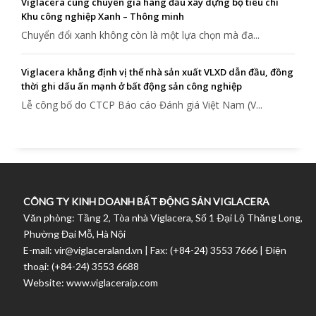
Viglacera cùng chuyên gia hàng đầu xây dựng bộ tiêu chí
Khu công nghiệp Xanh – Thông minh
Chuyển đổi xanh không còn là một lựa chọn mà đa...
Viglacera khẳng định vị thế nhà sản xuất VLXD dẫn đầu, đồng
thời ghi dấu ấn mạnh ở bất động sản công nghiệp
Lễ công bố do CTCP Báo cáo Đánh giá Việt Nam (V...
CÔNG TY KINH DOANH BẤT ĐỘNG SẢN VIGLACERA
Văn phòng: Tầng 2, Tòa nhà Viglacera, Số 1 Ðại Lộ Thăng Long,
Phường Đại Mỗ, Hà Nội
E-mail: vir@viglaceraland.vn | Fax: (+84-24) 3553 7666 | Ðiện
thoại: (+84-24) 3553 6688
Website: www.viglaceraip.com