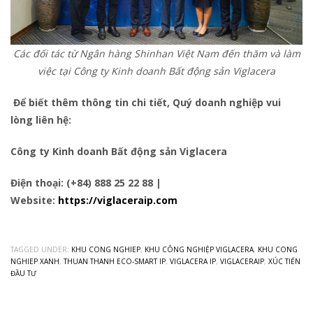
Các đối tác từ Ngân hàng Shinhan Việt Nam đến thăm và làm
việc tại Công ty Kinh doanh Bất động sản Viglacera
Để biết thêm thông tin chi tiết, Quý doanh nghiệp vui
lòng liên hệ:
Công ty Kinh doanh Bất động sản Viglacera
Điện thoại: (+84) 888 25 22 88 |
Website:
https://viglaceraip.com
TAGGED UNDER:
KHU CONG NGHIEP
,
KHU CÔNG NGHIỆP VIGLACERA
,
KHU CONG
NGHIEP XANH
,
THUAN THANH ECO-SMART IP
,
VIGLACERA IP
,
VIGLACERAIP
,
XÚC TIẾN
ĐẦU TƯ