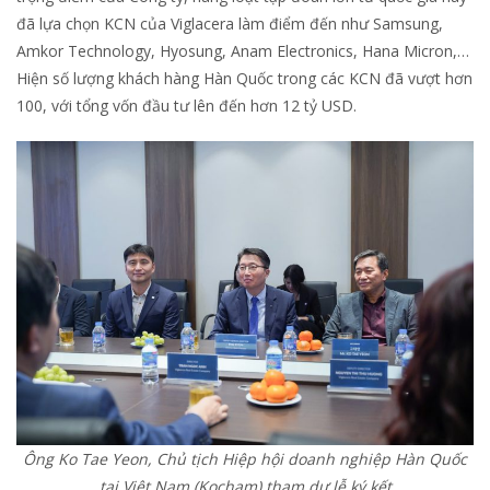
đã lựa chọn KCN của Viglacera làm điểm đến như Samsung,
Amkor Technology, Hyosung, Anam Electronics, Hana Micron,…
Hiện số lượng khách hàng Hàn Quốc trong các KCN đã vượt hơn
100, với tổng vốn đầu tư lên đến hơn 12 tỷ USD.
Ông Ko Tae Yeon, Chủ tịch Hiệp hội doanh nghiệp Hàn Quốc
tại Việt Nam (Kocham) tham dự lễ ký kết