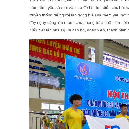
sức nam nữ 4x60m, kéo co nam nữ đồng thời với Hội t
năm, tình yêu của tôi với chủ đề là trình diễn các bài 
truyền thống để người lao động hiểu và thêm yêu nơi 
đẩy ngày càng lớn mạnh các phong trào, thể hiện nét đ
hiểu biết lẫn nhau giữa cán bộ, đoàn viên, thanh niên 