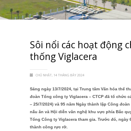
Sôi nổi các hoạt động
thống Viglacera
CHỦ NHẬT, 14 THÁNG BẢY 2024
Sáng ngày 13/7/2024, tại Trung tâm Văn hóa thể 
đoàn Tổng công ty Viglacera – CTCP đã tổ chức c
– 25/7/2024) và 95 năm Ngày thành lập Công đoàn V
nấu ăn và Hội diễn văn nghệ khu vực phía Bắc quy
Tổng Công ty Viglacera tham gia. Trước đó, ngày 6
thành công rực rỡ.