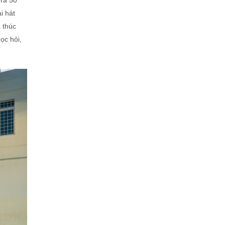
era 50
i hát
 thúc
ọc hỏi,