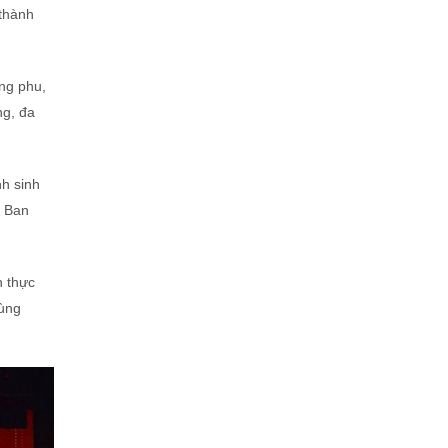
 thành
ông phu,
ng, đa
nh sinh
o Ban
n thực
cùng