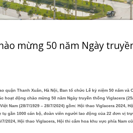
 chào mừng 50 năm Ngày truyề
thao quận Thanh Xuân, Hà Nội, Ban tổ chức Lễ kỷ niệm 50 năm và
ác hoạt động chào mừng 50 năm Ngày truyền thống Viglacera (25
iệt Nam (28/7/1929 – 28/7/2024) gồm: Hội thao Viglacera 2024, Hội
 tụ gần 1000 cán bộ, đoàn viên người lao động của 22 đơn vị tr
/7/2024, Hội thao Viglacera, Hội thi cắm hoa khu vực phía Nam c