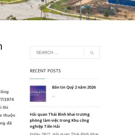
n
RECENT POSTS
Bản tin Quý 2 năm 2026
 Công
...
/7/1974
 thi
Hải quan Thái Bình khai trương
ực thuộc
phòng làm việc trong Khu công
ũng đã
nghiệp Tiền Hải
Ngày 28/7, Hải quan Thái Bình khai