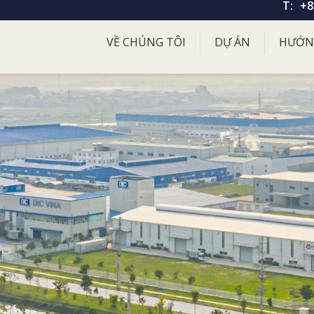
T:
+8
VỀ CHÚNG TÔI
DỰ ÁN
HƯỚN