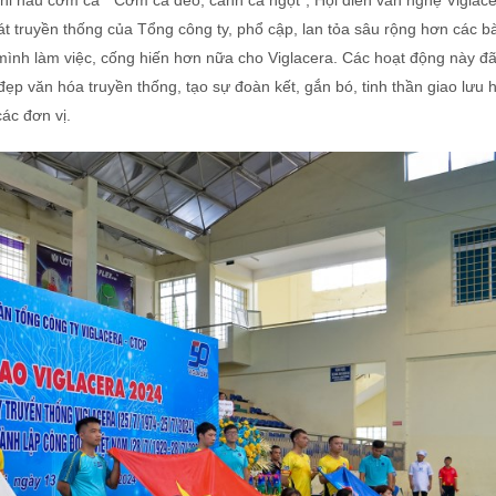
hi nấu cơm ca “ Cơm ca dẻo, canh ca ngọt”, Hội diễn văn nghệ Viglac
hát truyền thống của Tổng công ty, phổ cập, lan tỏa sâu rộng hơn các bà
mình làm việc, cống hiến hơn nữa cho Viglacera. Các hoạt động này đã
ẹp văn hóa truyền thống, tạo sự đoàn kết, gắn bó, tinh thần giao lưu h
các đơn vị.