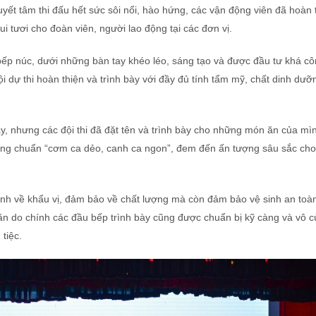
quyết tâm thi đấu hết sức sôi nổi, hào hứng, các vận động viên đã hoàn
ui tươi cho đoàn viên, người lao động tại các đơn vị.
ài bếp núc, dưới những bàn tay khéo léo, sáng tạo và được đầu tư khá c
dự thi hoàn thiện và trình bày với đầy đủ tính tẩm mỹ, chất dinh dưỡ
y, nhưng các đội thi đã đặt tên và trình bày cho những món ăn của mì
đúng chuẩn “cơm ca dẻo, canh ca ngon”, đem đến ấn tượng sâu sắc ch
nh về khẩu vị, đảm bảo về chất lượng mà còn đảm bảo vệ sinh an toà
 ăn do chính các đầu bếp trình bày cũng được chuẩn bị kỹ càng và vô 
tiệc.