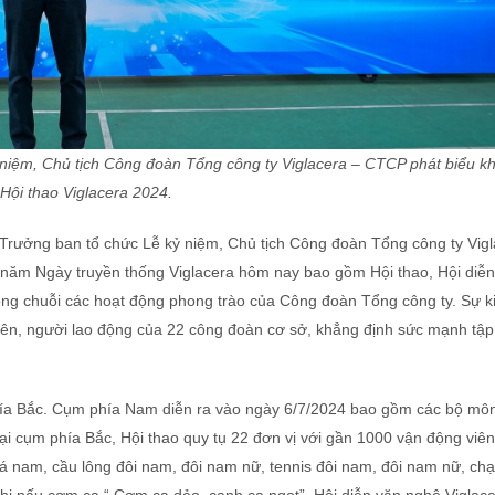
iệm, Chủ tịch Công đoàn Tổng công ty Viglacera – CTCP phát biểu k
Hội thao Viglacera 2024.
Trưởng ban tổ chức Lễ kỷ niệm, Chủ tịch Công đoàn Tổng công ty Vigl
năm Ngày truyền thống Viglacera hôm nay bao gồm Hội thao, Hội diễn
rong chuỗi các hoạt động phong trào của Công đoàn Tổng công ty. Sự k
iên, người lao động của 22 công đoàn cơ sở, khẳng định sức mạnh tập
hía Bắc. Cụm phía Nam diễn ra vào ngày 6/7/2024 bao gồm các bộ mô
Tại cụm phía Bắc, Hội thao quy tụ 22 đơn vị với gần 1000 vận động viên
á nam, cầu lông đôi nam, đôi nam nữ, tennis đôi nam, đôi nam nữ, chạ