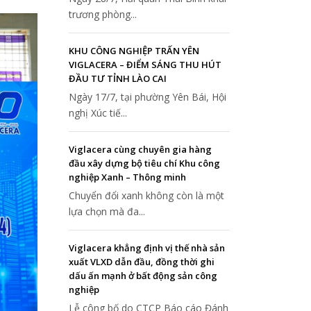
trương phòng...
KHU CÔNG NGHIỆP TRẤN YÊN
VIGLACERA – ĐIỂM SÁNG THU HÚT
ĐẦU TƯ TỈNH LÀO CAI
Ngày 17/7, tại phường Yên Bái, Hội
nghị Xúc tiế...
Viglacera cùng chuyên gia hàng
đầu xây dựng bộ tiêu chí Khu công
nghiệp Xanh – Thông minh
Chuyển đổi xanh không còn là một
lựa chọn mà đa...
Viglacera khẳng định vị thế nhà sản
xuất VLXD dẫn đầu, đồng thời ghi
dấu ấn mạnh ở bất động sản công
nghiệp
Lễ công bố do CTCP Báo cáo Đánh