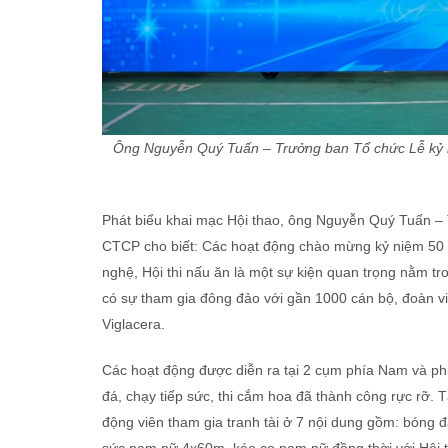
Ông Nguyễn Quý Tuấn – Trưởng ban Tổ chức Lễ kỷ n
Phát biểu khai mạc Hội thao, ông Nguyễn Quý Tuấn – 
CTCP cho biết: Các hoạt động chào mừng kỷ niệm 50 
nghệ, Hội thi nấu ăn là một sự kiện quan trọng nằm t
có sự tham gia đông đảo với gần 1000 cán bộ, đoàn v
Viglacera.
Các hoạt động được diễn ra tại 2 cụm phía Nam và p
đá, chạy tiếp sức, thi cắm hoa đã thành công rực rỡ. 
động viên tham gia tranh tài ở 7 nội dung gồm: bóng đ