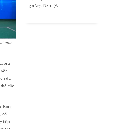
giá Việt Nam (V...
hai mạc
acera –
 văn
iện đã
 thể của
n: Bóng
, cổ
y tiếp