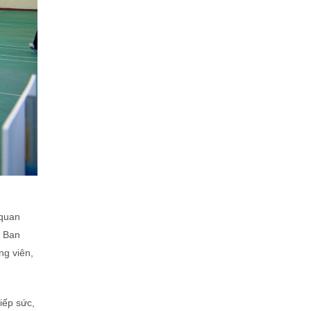
 quan
, Ban
ng viên,
iếp sức,