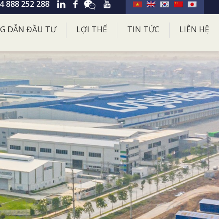
4 888 252 288
G DẪN ĐẦU TƯ
LỢI THẾ
TIN TỨC
LIÊN HỆ