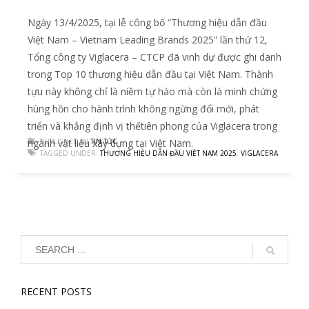
Ngày 13/4/2025, tại lễ công bố “Thương hiệu dẫn đầu
Việt Nam – Vietnam Leading Brands 2025” lần thứ 12,
Tổng công ty Viglacera – CTCP đã vinh dự được ghi danh
trong Top 10 thương hiệu dẫn đầu tại Việt Nam. Thành
tựu này không chỉ là niềm tự hào mà còn là minh chứng
hùng hồn cho hành trình không ngừng đổi mới, phát
triển và khẳng định vị thếtiên phong của Viglacera trong
ngành vật liệu xây dựng tại Việt Nam.
PUBLISHED IN
TIN TỨC
TAGGED UNDER:
THƯƠNG HIỆU DẪN ĐẦU VIỆT NAM 2025
,
VIGLACERA
RECENT POSTS