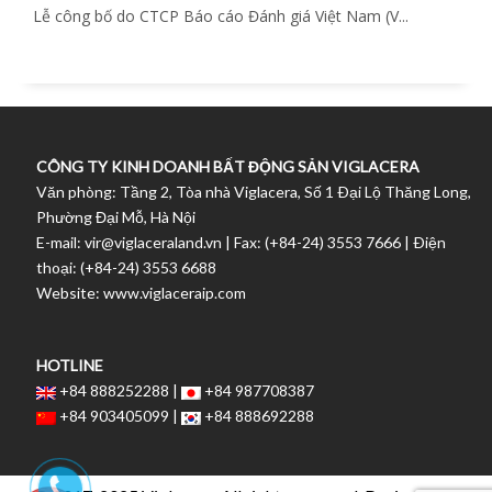
Lễ công bố do CTCP Báo cáo Đánh giá Việt Nam (V...
CÔNG TY KINH DOANH BẤT ĐỘNG SẢN VIGLACERA
Văn phòng: Tầng 2, Tòa nhà Viglacera, Số 1 Ðại Lộ Thăng Long,
Phường Đại Mỗ, Hà Nội
E-mail: vir@viglaceraland.vn | Fax: (+84-24) 3553 7666 | Ðiện
thoại: (+84-24) 3553 6688
Website: www.viglaceraip.com
HOTLINE
+84 888252288 |
+84 987708387
+84 903405099 |
+84 888692288