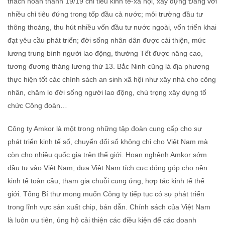
thách hoàn thành 19/19 chỉ tiêu kinh tế-xã hội, xây dựng Đảng với
nhiều chỉ tiêu đứng trong tốp đầu cả nước; môi trường đầu tư
thông thoáng, thu hút nhiều vốn đầu tư nước ngoài, vốn triển khai
đạt yêu cầu phát triển; đời sống nhân dân được cải thiện, mức
lương trung bình người lao động, thưởng Tết được nâng cao,
tương đương tháng lương thứ 13. Bắc Ninh cũng là địa phương
thực hiện tốt các chính sách an sinh xã hội như xây nhà cho công
nhân, chăm lo đời sống người lao động, chú trọng xây dựng tổ
chức Công đoàn…
Công ty Amkor là một trong những tập đoàn cung cấp cho sự
phát triển kinh tế số, chuyển đổi số không chỉ cho Việt Nam mà
còn cho nhiều quốc gia trên thế giới. Hoan nghênh Amkor sớm
đầu tư vào Việt Nam, đưa Việt Nam tích cực đóng góp cho nền
kinh tế toàn cầu, tham gia chuỗi cung ứng, hợp tác kinh tế thế
giới. Tổng Bí thư mong muốn Công ty tiếp tục có sự phát triển
trong lĩnh vực sản xuất chip, bán dẫn. Chính sách của Việt Nam
là luôn ưu tiên, ủng hộ cải thiện các điều kiện để các doanh