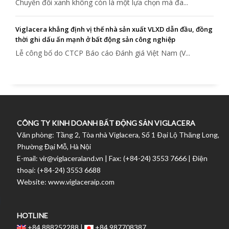
Chuyển đổi xanh không còn là một lựa chọn mà đa...
Viglacera khẳng định vị thế nhà sản xuất VLXD dẫn đầu, đồng
thời ghi dấu ấn mạnh ở bất động sản công nghiệp
Lễ công bố do CTCP Báo cáo Đánh giá Việt Nam (V...
CÔNG TY KINH DOANH BẤT ĐỘNG SẢN VIGLACERA
Văn phòng: Tầng 2, Tòa nhà Viglacera, Số 1 Ðại Lộ Thăng Long,
Phường Đại Mỗ, Hà Nội
E-mail: vir@viglaceraland.vn | Fax: (+84-24) 3553 7666 | Ðiện
thoại: (+84-24) 3553 6688
Website: www.viglaceraip.com
HOTLINE
+84 888252288 |
+84 987708387