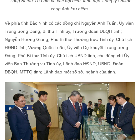
Tổng Bí thư Tô Lâm và các đại biểu; lãnh đạo Công ty Amkor
chụp ảnh lưu niệm.
Về phía tỉnh Bắc Ninh có các đồng chí Nguyễn Anh Tuấn, Ủy viên
Trung ương Đảng, Bí thư Tỉnh ủy, Trưởng đoàn ĐBQH tỉnh;
Nguyễn Hương Giang, Phó Bí thư Thường trực Tỉnh ủy, Chủ tịch
HĐND tỉnh; Vương Quốc Tuấn, Ủy viên Dự khuyết Trung ương
Đảng, Phó Bí thư Tỉnh ủy, Chủ tịch UBND tỉnh; các đồng chí Ủy
viên Ban Thường vụ Tỉnh ủy, Lãnh đạo HĐND, UBND, Đoàn
ĐBQH, MTTQ tỉnh; Lãnh đạo một số sở, ngành của tỉnh.