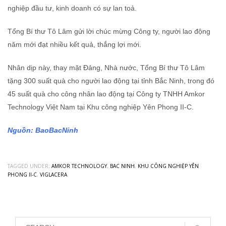
nghiệp đầu tư, kinh doanh có sự lan toả.
Tổng Bí thư Tô Lâm gửi lời chúc mừng Công ty, người lao động
năm mới đạt nhiều kết quả, thắng lợi mới.
Nhân dịp này, thay mặt Đảng, Nhà nước, Tổng Bí thư Tô Lâm
tặng 300 suất quà cho người lao động tại tỉnh Bắc Ninh, trong đó
45 suất quà cho công nhân lao động tại Công ty TNHH Amkor
Technology Việt Nam tại Khu công nghiệp Yên Phong II-C.
Nguồn:
BaoBacNinh
TAGGED UNDER:
AMKOR TECHNOLOGY
,
BAC NINH
,
KHU CÔNG NGHIỆP YÊN
PHONG II-C
,
VIGLACERA