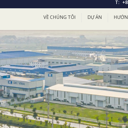
T:
+8
VỀ CHÚNG TÔI
DỰ ÁN
HƯỚN