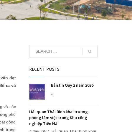
RECENT POSTS
 vẫn đạt
Bản tin Quý 2 năm 2026
đề ra và
...
ng và các
Hải quan Thái Bình khai trương
g ứng phó
phòng làm việc trong Khu công
oạt động
nghiệp Tiền Hải
nh trong
Ngày 28/7, Hải quan Thái Bình khai