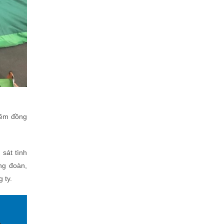
iêm đồng
 sát tình
ng đoàn,
 ty.