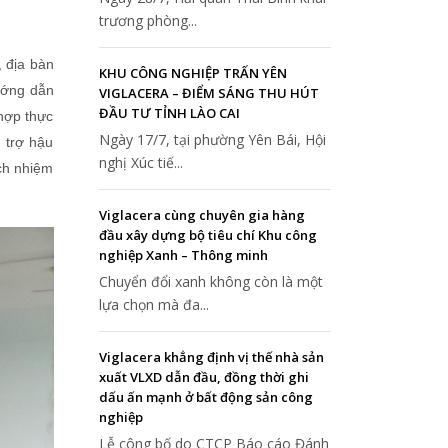
trương phòng...
, địa bàn
KHU CÔNG NGHIỆP TRẤN YÊN
ướng dẫn
VIGLACERA – ĐIỂM SÁNG THU HÚT
ĐẦU TƯ TỈNH LÀO CAI
hợp thực
Ngày 17/7, tại phường Yên Bái, Hội
 trợ hậu
nghị Xúc tiế...
ch nhiệm
Viglacera cùng chuyên gia hàng
đầu xây dựng bộ tiêu chí Khu công
nghiệp Xanh – Thông minh
Chuyển đổi xanh không còn là một
lựa chọn mà đa...
Viglacera khẳng định vị thế nhà sản
xuất VLXD dẫn đầu, đồng thời ghi
dấu ấn mạnh ở bất động sản công
nghiệp
Lễ công bố do CTCP Báo cáo Đánh