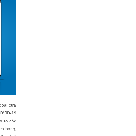
goài cửa
COVID-19
a ra các
ch hàng;