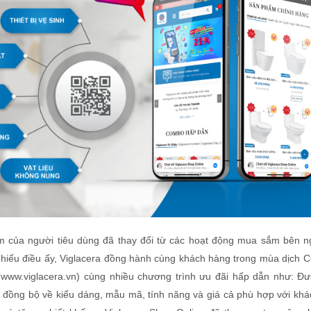
m của người tiêu dùng đã thay đổi từ các hoạt động mua sắm bên n
u hiểu điều ấy, Viglacera đồng hành cùng khách hàng trong mùa dịch 
(www.viglacera.vn) cùng nhiều chương trình ưu đãi hấp dẫn như: Đư
 đồng bộ về kiểu dáng, mẫu mã, tính năng và giá cả phù hợp với khá