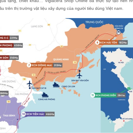
quà tặng, chiết khấu… Viglacera Shop Online đã thực sự tạo nên nh
 trên thị trường vật liệu xây dựng của người tiêu dùng Việt nam.