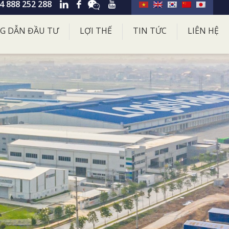
4 888 252 288
G DẪN ĐẦU TƯ
LỢI THẾ
TIN TỨC
LIÊN HỆ