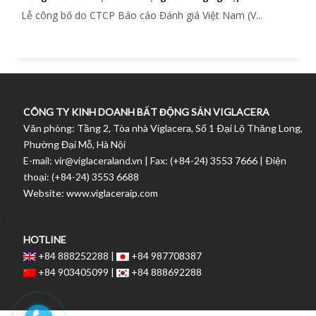
Lễ công bố do CTCP Báo cáo Đánh giá Việt Nam (V...
CÔNG TY KINH DOANH BẤT ĐỘNG SẢN VIGLACERA
Văn phòng: Tầng 2, Tòa nhà Viglacera, Số 1 Ðại Lộ Thăng Long,
Phường Đại Mỗ, Hà Nội
E-mail: vir@viglaceraland.vn | Fax: (+84-24) 3553 7666 | Ðiện
thoại: (+84-24) 3553 6688
Website: www.viglaceraip.com
HOTLINE
+84 888252288 |
+84 987708387
+84 903405099 |
+84 888692288