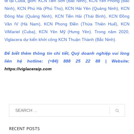
tế tại Cuba, gồm: KCN Tiên Sơn (Bắc Ninh), KCN Yên Phong (Bắc
Ninh), KCN Phú Hà (Phú Thọ), KCN Hải Yên (Quảng Ninh), KCN
Đông Mai (Quảng Ninh), KCN Tiền Hải (Thái Bình), KCN Đồng
Văn IV (Hà Nam), KCN Phong Điền (Thừa Thiên Huế), KCN
ViMariel (Cuba), KCN Yên Mỹ (Hưng Yên). Trong năm 2020,
Viglacera dự kiến khởi công KCN Thuận Thành (Bắc Ninh).
Để biết thêm thông tin chi tiết, Quý doanh nghiệp vui lòng
liên hệ hotline: (+84) 888 25 22 88 | Website:
https://viglaceraip.com
RECENT POSTS