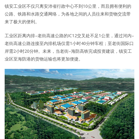
镇安工业区不仅只离安沛省行政中心不到10公里，而且拥有便利的
公路、铁路和水路交通网络，为各地之间的人员往来和货物交流带
来了极大的便利。
工业区距离内排–老街高速公路的IC12交叉处不足1公里，通过河内–
老街高速公路连接至内排机场仅需1小时40分钟车程；至老街国际口
岸需2小时20分钟。未来，当老街–海防高铁完成投资建设，镇安工
业区至海防港的货物运输也将更加便捷。