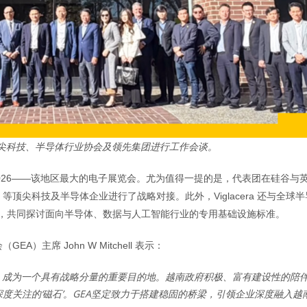
谷的顶尖科技、半导体行业协会及领先集团进行工作会谈。
EXPO 2026——该地区最大的电子展览会。尤为值得一提的是，代表团在硅谷与
生产）等顶尖科技及半导体企业进行了战略对接。此外，Viglacera 还与全球
接对话，共同探讨面向半导体、数据与人工智能行业的专用基础设施标准。
主席 John W Mitchell 表示：
中，成为一个具有战略分量的重要目的地。越南政府积极、富有建设性的陪伴
度关注的‘磁石’。GEA坚定致力于搭建稳固的桥梁，引领企业深度融入越